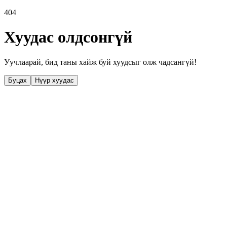
404
Хуудас олдсонгүй
Уучлаарай, бид таны хайж буй хуудсыг олж чадсангүй!
Буцах
Нүүр хуудас