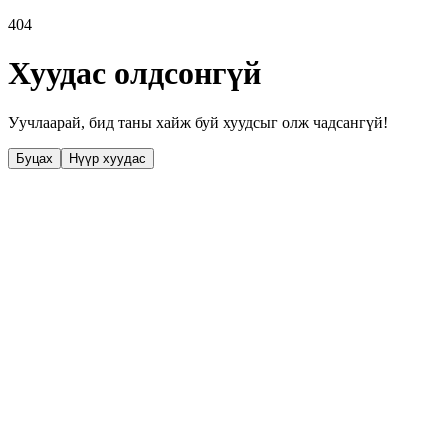
404
Хуудас олдсонгүй
Уучлаарай, бид таны хайж буй хуудсыг олж чадсангүй!
Буцах
Нүүр хуудас