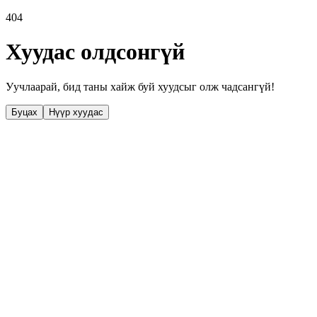
404
Хуудас олдсонгүй
Уучлаарай, бид таны хайж буй хуудсыг олж чадсангүй!
Буцах
Нүүр хуудас