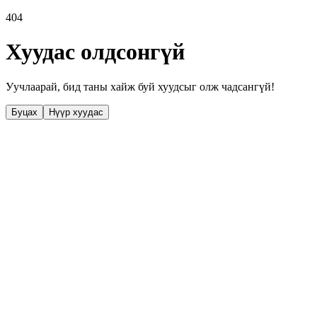
404
Хуудас олдсонгүй
Уучлаарай, бид таны хайж буй хуудсыг олж чадсангүй!
Буцах
Нүүр хуудас