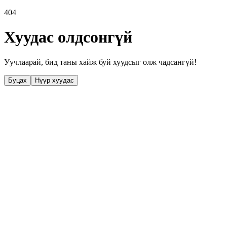
404
Хуудас олдсонгүй
Уучлаарай, бид таны хайж буй хуудсыг олж чадсангүй!
Буцах
Нүүр хуудас