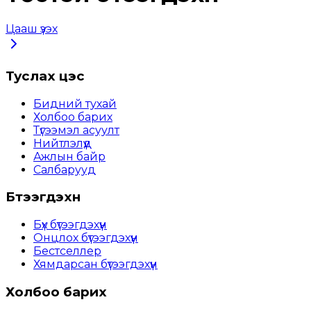
Цааш үзэх
Туслах цэс
Бидний тухай
Холбоо барих
Түгээмэл асуулт
Нийтлэлүүд
Ажлын байр
Салбарууд
Бүтээгдэхүүн
Бүх бүтээгдэхүүн
Онцлох бүтээгдэхүүн
Бестселлер
Хямдарсан бүтээгдэхүүн
Холбоо барих