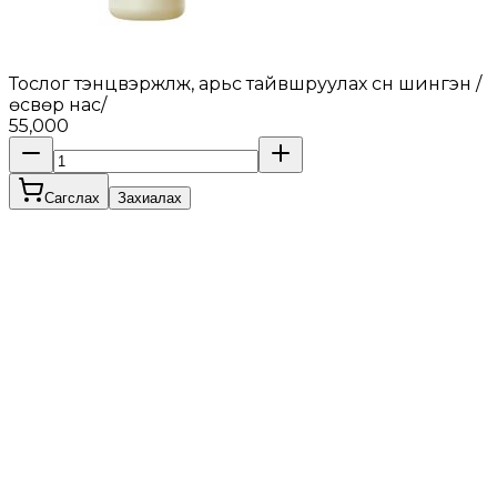
Тослог тэнцвэржүүлж, арьс тайвшруулах сүүн шингэн /
өсвөр нас/
55,000
Сагслах
Захиалах