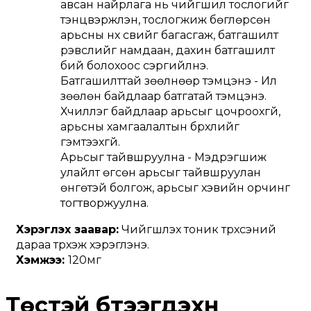
авсан найрлага нь чийгшил тослогийг 
тэнцвэржүүлэн, тослогжиж бөглөрсөн 
арьсны нүх сүвийг багасгаж, батгашилт 
үрэвслийг намдаан, дахин батгашилт 
бий болохоос сэргийлнэ.
Батгашилттай зөөлнөөр тэмцэнэ - Илүү 
зөөлөн байдлаар батгатай тэмцэнэ. 
Хүчиллэг байдлаар арьсыг цочроохгүй, 
арьсны хамгаалалтын бүрхүүлийг 
гэмтээхгүй.
Арьсыг тайвшруулна - Мэдрэгшиж 
улайлт өгсөн арьсыг тайвшруулан 
өнгөтэй болгож, арьсыг хэвийн орчинг 
тогтворжуулна.
Хэрэглэх заавар:
 Чийгшүүлэх тоник түрхсэний 
дараа түрхэж хэрэглэнэ.
Хэмжээ: 
120мг
Төстэй бүтээгдэхүүн