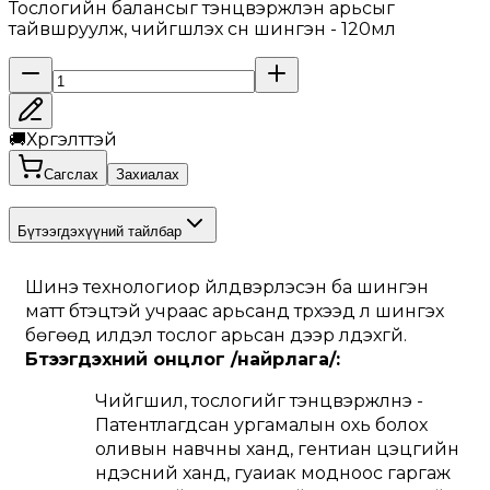
Тослогийн балансыг тэнцвэржүүлэн арьсыг
тайвшруулж, чийгшүүлэх сүүн шингэн - 120мл
🚚
Хүргэлттэй
Сагслах
Захиалах
Бүтээгдэхүүний тайлбар
Шинэ технологиор үйлдвэрлэсэн ба шингэн 
матт бүтэцтэй учраас арьсанд түрхээд л шингэх 
бөгөөд илүүдэл тослог арьсан дээр үлдэхгүй.
Бүтээгдэхүүний онцлог /найрлага/:
Чийгшил, тослогийг тэнцвэржүүлнэ - 
Патентлагдсан ургамалын охь болох 
оливын навчны ханд, гентиан цэцгийн 
үндэсний ханд, гуаиак модноос гаргаж 