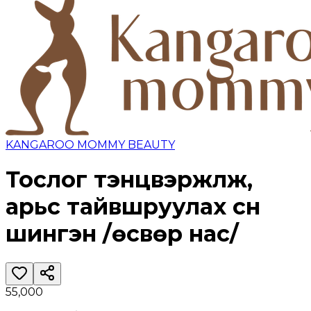
KANGAROO MOMMY BEAUTY
Тослог тэнцвэржүүлж,
арьс тайвшруулах сүүн
шингэн /өсвөр нас/
55,000