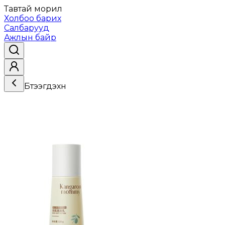
Тавтай морил
Холбоо барих
Салбарууд
Ажлын байр
Бүтээгдэхүүн