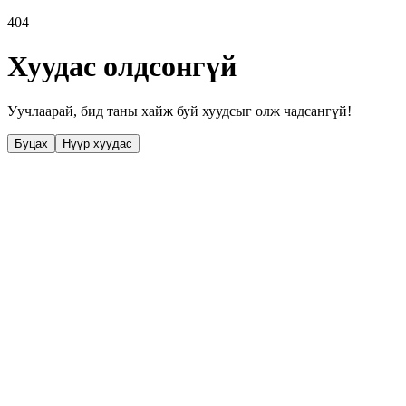
404
Хуудас олдсонгүй
Уучлаарай, бид таны хайж буй хуудсыг олж чадсангүй!
Буцах
Нүүр хуудас