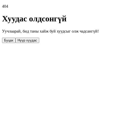
404
Хуудас олдсонгүй
Уучлаарай, бид таны хайж буй хуудсыг олж чадсангүй!
Буцах
Нүүр хуудас