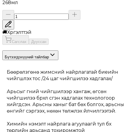
268мл
🚚
Хүргэлттэй
Сагслах
Дууссан
Бүтээгдэхүүний тайлбар
Бөөрөлзгөнө жимсний найрлагатай биеийн 
чийгшүүлэх тос /24 цаг чийгшилээ хадгалах/
Арьсыг гүний чийгшилээр хангаж, өгсөн 
чийгшилээ бүрхүүл үүсгэн хадгалах технологоор 
хийгдсэн. Арьсны ханыг бат бөх болгох, арьсны 
өнгийг сэргээх, нөхөн төлжүүлэх үйлчилгээтэй.
Химийн нэмэлт найрлага агуулаагүй тул бүх 
төрлийн арьсанд тохиромжтой