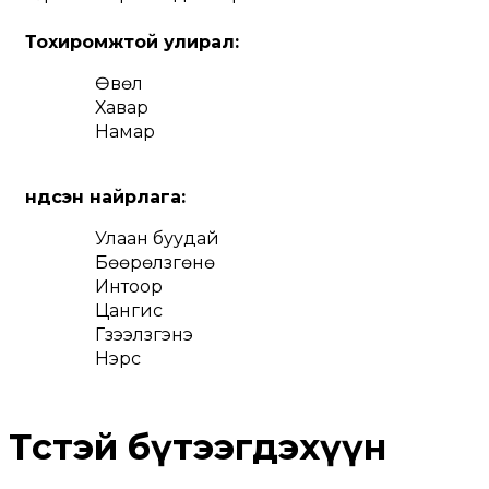
Тохиромжтой улирал:
Өвөл
Хавар
Намар
Үндсэн найрлага: 
Улаан буудай
Бөөрөлзгөнө
Интоор
Цангис
Гүзээлзгэнэ
Нэрс
Төстэй бүтээгдэхүүн