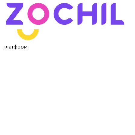
платформ
.