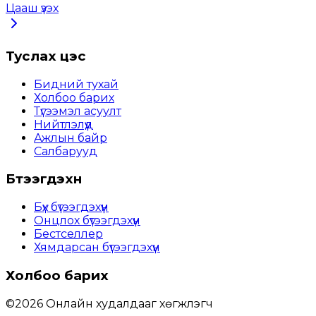
Цааш үзэх
Туслах цэс
Бидний тухай
Холбоо барих
Түгээмэл асуулт
Нийтлэлүүд
Ажлын байр
Салбарууд
Бүтээгдэхүүн
Бүх бүтээгдэхүүн
Онцлох бүтээгдэхүүн
Бестселлер
Хямдарсан бүтээгдэхүүн
Холбоо барих
©
2026
Онлайн худалдааг хөгжүүлэгч