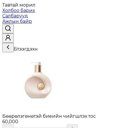
Тавтай морил
Холбоо барих
Салбарууд
Ажлын байр
Бүтээгдэхүүн
Бөөрөлзгөнөтэй биеийн чийгшүүлэх тос
60,000