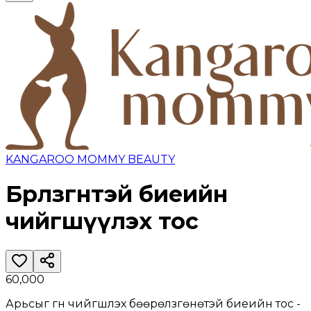
KANGAROO MOMMY BEAUTY
Бөөрөлзгөнөтэй биеийн
чийгшүүлэх тос
60,000
Арьсыг гүн чийгшүүлэх бөөрөлзгөнөтэй биеийн тос -