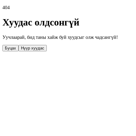
404
Хуудас олдсонгүй
Уучлаарай, бид таны хайж буй хуудсыг олж чадсангүй!
Буцах
Нүүр хуудас