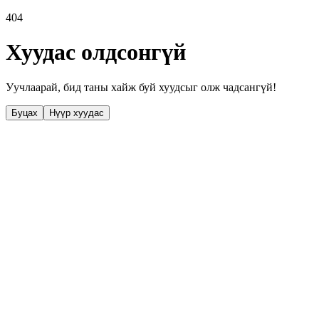
404
Хуудас олдсонгүй
Уучлаарай, бид таны хайж буй хуудсыг олж чадсангүй!
Буцах
Нүүр хуудас