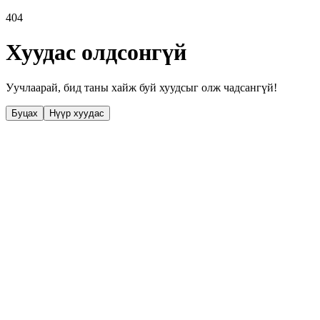
404
Хуудас олдсонгүй
Уучлаарай, бид таны хайж буй хуудсыг олж чадсангүй!
Буцах
Нүүр хуудас