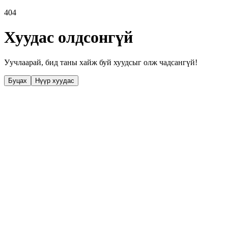
404
Хуудас олдсонгүй
Уучлаарай, бид таны хайж буй хуудсыг олж чадсангүй!
Буцах
Нүүр хуудас