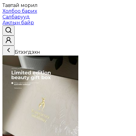
Тавтай морил
Холбоо барих
Салбарууд
Ажлын байр
Бүтээгдэхүүн